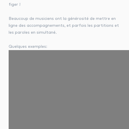
figer !
Beaucoup de musiciens ont la générosité de mettre en
ligne des accompagnements, et parfois les partitions et
les paroles en simultané.
Quelques exemples: