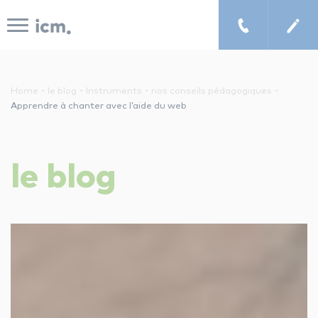
Panneau de gestion des cookies
-
-
-
-
Home
le blog
Instruments
nos conseils pédagogiques
Apprendre à chanter avec l’aide du web
le concept icm
le
blog
cours de musique à domicile
chercher un enseignant
les tarifs