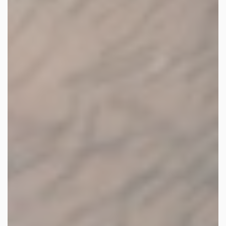
facebook
youtube
linkedin
instagram
whatsapp