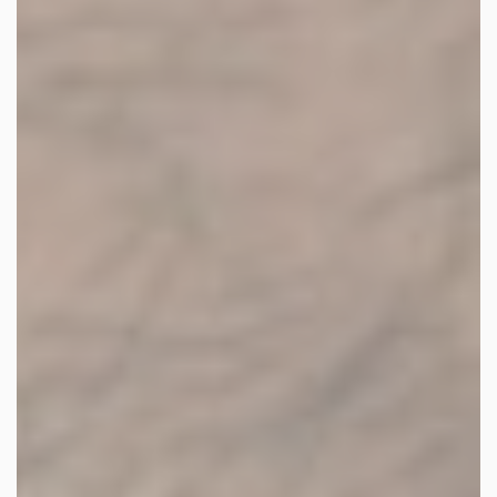
les autres activités d'icm
le blog
les métiers d’icm
offres d’emploi
contactez-nous !