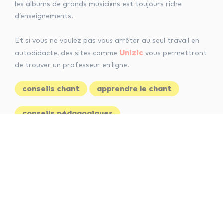
les albums de grands musiciens est toujours riche
d’enseignements.
Et si vous ne voulez pas vous arrêter au seul travail en
Unizic
autodidacte, des sites comme
vous permettront
de trouver un professeur en ligne.
conseils chant
apprendre le chant
conseils pédagogiques
Que pensez-vous de cet article ?
Partager