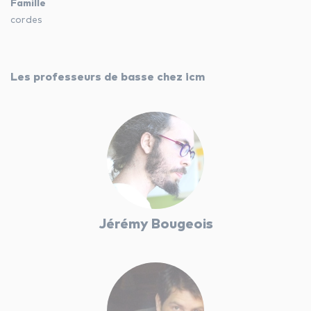
Famille
cordes
les autres activités d'icm
le blog
Les professeurs de basse chez icm
les métiers d’icm
offres d’emploi
contactez-nous !
Jérémy Bougeois