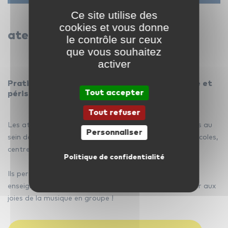
Ce site utilise des
cookies et vous donne
ateliers en collectivité
le contrôle sur ceux
que vous souhaitez
activer
Pratiquer la musique pendant le temps scolaire et
Tout accepter
périscolaire, avec les copains !
Tout refuser
Les ateliers en collectivité ICM sont des cours dispensés au
Personnaliser
sein de structures d’accueil pour les enfants : crèches, écoles,
centres municipaux, associations, etc.
Politique de confidentialité
Ils permettent à chaque enfant de profiter d’un
enseignement musical adapté à son âge, afin de goûter aux
joies de la musique en groupe !