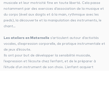
musicale et leur motricité fine en toute liberté. Cela passe
notamment par des exercices d’association de la musique et
du corps (éveil aux doigts et à la main, rythmique avec les
pieds), la découverte et la manipulation des instruments, le
chant…
Les ateliers en Maternelle
s’articulent autour d’activités
vocales, d’expression corporelle, de pratique instrumentale et
de jeux d’écoute.
Ils ont pour but de développer la sensibilité musicale,
l’expression et l’écoute chez l’enfant, et de le préparer à
l’étude d’un instrument de son choix. L’enfant acquiert
également une position dans le groupe en faisant « comme
l’autre » et « avec l’autre ».
Les ateliers niveau CP-CE1
allient chant, expression
corporelle, travail instrumental, jeux d’écoute et de
découverte des musiques du monde.
Leur objectif principal est de permettre à l’enfant de