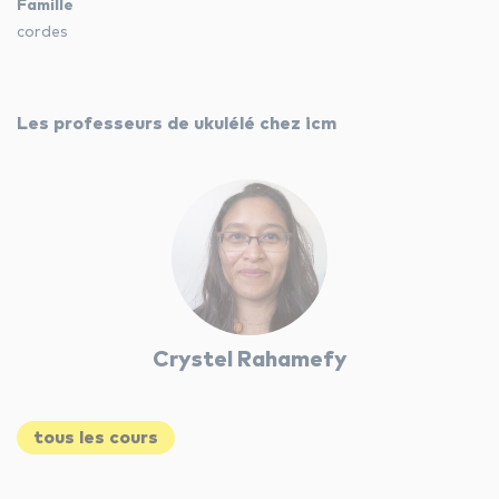
Famille
cordes
les autres activités d'icm
le blog
Les professeurs de ukulélé chez icm
les métiers d’icm
offres d’emploi
contactez-nous !
Crystel Rahamefy
tous les cours