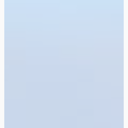
les autres activités d'icm
le blog
les métiers d’icm
offres d’emploi
contactez-nous !