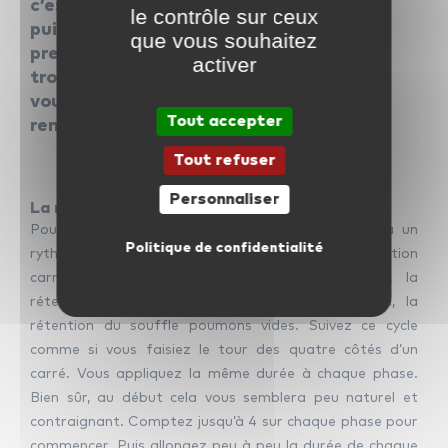
c’est la clé pour une voix posée et
le contrôle sur ceux
puissante. Avant d’entamer un chant,
que vous souhaitez
prenez cinq minutes pour effectuer ces
activer
trois exercices respiratoires. Votre voix
vous dira merci de la protéger et de la
Tout accepter
renforcer ainsi !
Tout refuser
Personnaliser
La respiration carrée
Pour maîtriser sa respiration, il s’agit de revenir à un
Politique de confidentialité
rythme respiratoire totalement régulier. La respiration
carrée comporte quatre phases : l’inspiration, la
rétention du souffle poumons pleins, l’expiration, la
rétention du souffle poumons vides. Suivez ce cycle
comme si vous faisiez le tour des quatre côtés d’un
carré. Vous appliquez la même durée à chaque phase.
Bien sûr, au début cela vous semblera peu naturel et
contraignant. Comptez jusqu’à 4 sur chaque phase pour
commencer. Puis allongez peu à peu la durée de chaque