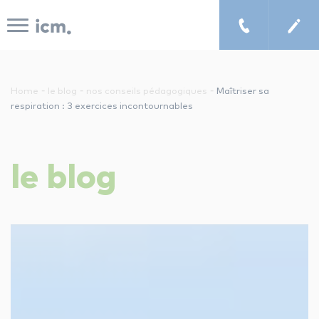
Panneau de gestion des cookies
-
-
-
Home
le blog
nos conseils pédagogiques
Maîtriser sa
respiration : 3 exercices incontournables
le concept icm
le
blog
cours de musique à domicile
chercher un enseignant
les tarifs