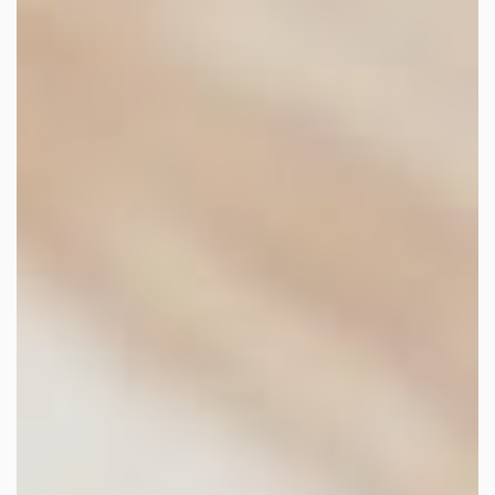
facebook
youtube
linkedin
instagram
whatsapp