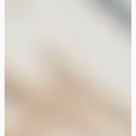
les autres activités d'icm
le blog
les métiers d’icm
offres d’emploi
contactez-nous !