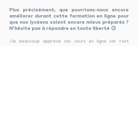
Plus précisément, que pourrions-nous encore
améliorer durant cette formation en ligne pour
que nos lycéens soient encore mieux préparés ?
N’hésite pas à répondre en toute liberté 😉
J’ai beaucoup apprécié ces cours en ligne car c’est
adapté à un emploi du temps de lycéen : c’est le soir et
on n’a pas besoin de se déplacer.
Mis à part quelques soucis techniques dus à la connexion
en ligne parfois, les cours étaient intéressants.
Je pense que ce qui serait peut être un plus pour les
lycéens serait de faire des « minis oraux blancs »
témoignage musique au bac
option facultative musique au bac