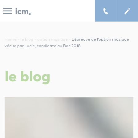
Panneau de gestion des cookies
-
-
-
Home
le blog
option musique
L’épreuve de l’option musique
vécue par Lucie, candidate au Bac 2018
le concept icm
le
blog
cours de musique à domicile
chercher un enseignant
les tarifs