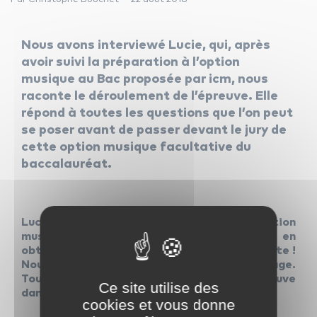
Nous avons interviewé Lucie, qui, après
avoir suivi la préparation à l’option
musique au Bac proposée par icm, nous
raconte le déroulement de l’épreuve. Elle
répond à toutes les questions que l’on peut
se poser avant de passer devant le jury de
cette option musique facultative du
baccalauréat.
Lucie, tu viens de passer l’épreuve de l’option
musique au baccalauréat avec succès en
obtenant 20 sur 20. Bravo pour cette réussite !
Nous souhaiterions recueillir ton témoignage.
Tout d’abord, comment se déroule l’épreuve
Ce site utilise des
dans son ensemble ?
cookies et vous donne