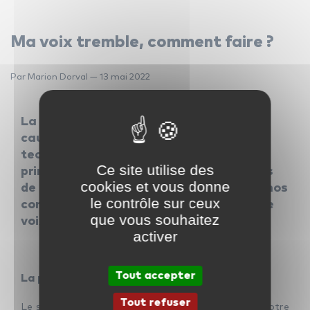
Ma voix tremble, comment faire ?
Par Marion Dorval — 13 mai 2022
La voix qui tremble, c’est un vrai
cauchemar pour les chanteurs. La
technique peut y remédier mais ce qui
Ce site utilise des
prime c’est la confiance en soi. Les cours
cookies et vous donne
de chant sont là pour vous y aider. Voici nos
le contrôle sur ceux
conseils pour être plus à l’aise avec votre
que vous souhaitez
voix.
activer
Tout accepter
La posture et l’ancrage
Tout refuser
Le son de votre voix sortira de façon plus nette si votre