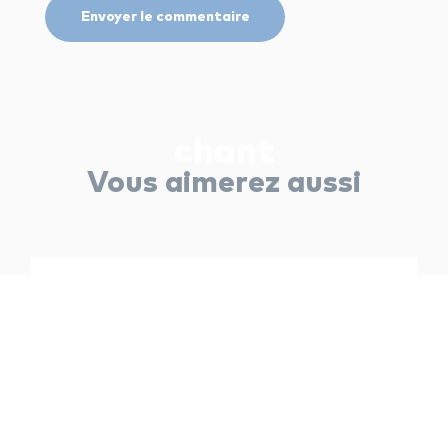
chant
Vous aimerez aussi
chant
Les secrets de la chanson I’m still
standing d’Elton John
Lucile Colas — 29 juillet 2024