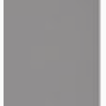
les autres activités d'icm
le blog
les métiers d’icm
offres d’emploi
contactez-nous !