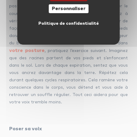
posture est stable et ancrée.
Avant de commencer le
Personnaliser
professeur de chant
cours avec votre
, pensez à
vérifier votre position. Tenez-vous droit sans raideur de
Politique de confidentialité
façon à ce que vos épaules soient dégagées. Vos pieds
doivent être bien à plat sur le sol, écartés de la largeur
du bassin. Pour vous aider à vous sentir sécurisé dans
votre posture
, pratiquez l’exercice suivant. Imaginez
que des racines partent de vos pieds et s’enfoncent
dans le sol. Lors de chaque expiration, sentez que vous
vous ancrez davantage dans la terre. Répétez cela
durant quelques cycles respiratoires. Cela ramène votre
conscience dans le corps, vous détend et vous aide à
retrouver un souffle régulier. Tout ceci aidera pour que
votre voix tremble moins.
Poser sa voix