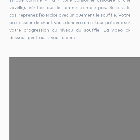
syllabe comme « Ta » (une consonne associée à une
voyelle). Vérifiez que le son ne tremble pas. Si c’est le
cas, reprenez l’exercice avec uniquement le souffle. Votre
professeur de chant vous donnera un retour précieux sur
votre progression au niveau du souffle. La vidéo ci-
dessous peut aussi vous aider :