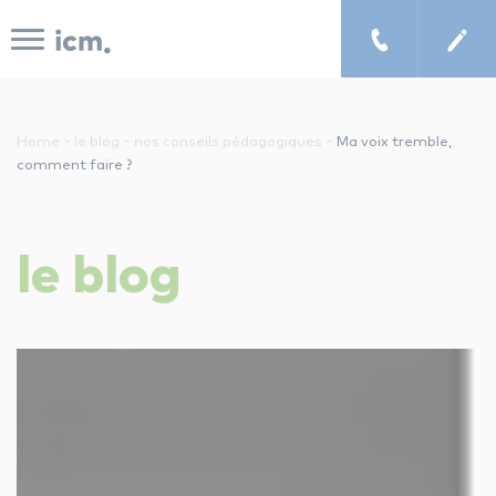
Panneau de gestion des cookies
-
-
-
Home
le blog
nos conseils pédagogiques
Ma voix tremble,
comment faire ?
le concept icm
le
blog
cours de musique à domicile
chercher un enseignant
les tarifs