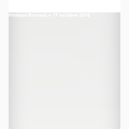
les autres activités d'icm
Philippe Barraud — 17 octobre 2016
le blog
les métiers d’icm
offres d’emploi
contactez-nous !