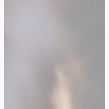
facebook
youtube
linkedin
instagram
whatsapp