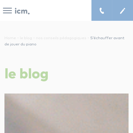
Panneau de gestion des cookies
-
-
-
Home
le blog
nos conseils pédagogiques
S’échauffer avant
de jouer du piano
le concept icm
le
blog
cours de musique à domicile
chercher un enseignant
les tarifs