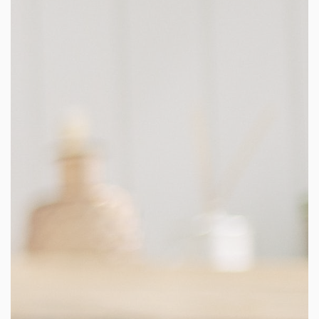
facebook
youtube
linkedin
instagram
whatsapp