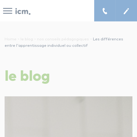
Panneau de gestion des cookies
-
-
-
Home
le blog
nos conseils pédagogiques
Les différences
entre l'apprentissage individuel ou collectif
le concept icm
le
blog
cours de musique à domicile
chercher un enseignant
les tarifs