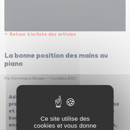
Retour à la liste des articles
La bonne position des mains au
piano
Par Dominique Berger — 1 octobre 2021
Adopter la bonne posture au piano est la
première condition pour jouer en souplesse
et sans se faire mal. On doit veiller à une
Ce site utilise des
bonne position du corps dans son
cookies et vous donne
ensemble, et ce, jusqu’au bout des doigts,