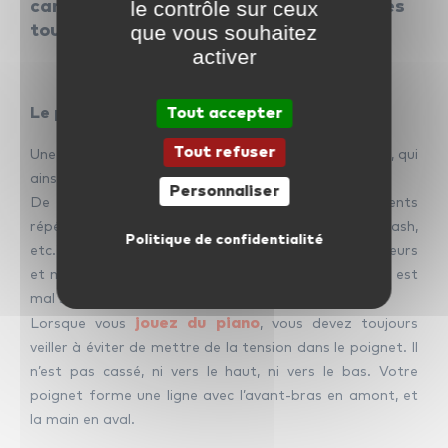
le contrôle sur ceux
car ce sont ces derniers qui frapperont les
que vous souhaitez
touches.
activer
Le poignet en « position neutre »
Tout accepter
Tout refuser
Une bonne position du poignet stabilisera vos doigts, qui
ainsi se déplaceront librement.
Personnaliser
De plus, comme pour toute activité à mouvements
répétitifs (taper à l’ordinateur, coudre, jouer au squash,
Politique de confidentialité
etc.), la pratique du piano peut exposer à des douleurs
et même au syndrome du canal carpien si le poignet est
mal sollicité.
jouez du piano
Lorsque vous
, vous devez toujours
veiller à éviter de mettre de la tension dans le poignet. Il
n’est pas cassé, ni vers le haut, ni vers le bas. Votre
poignet forme une ligne avec l’avant-bras en amont, et
la main en aval.