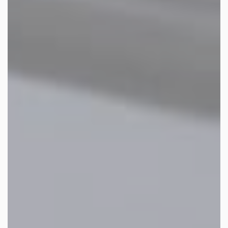
les autres activités d'icm
le blog
les métiers d’icm
offres d’emploi
contactez-nous !