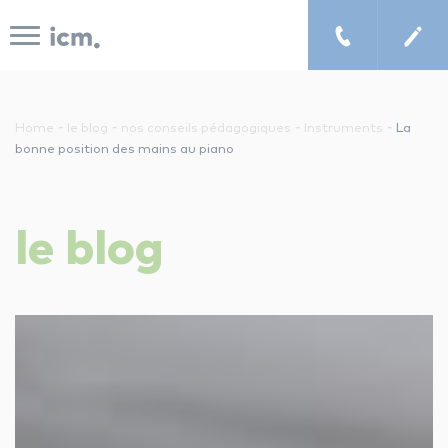
Panneau de gestion des cookies
-
-
-
-
Home
le blog
nos conseils pédagogiques
Instruments
La
bonne position des mains au piano
le concept icm
le
blog
cours de musique à domicile
chercher un enseignant
les tarifs