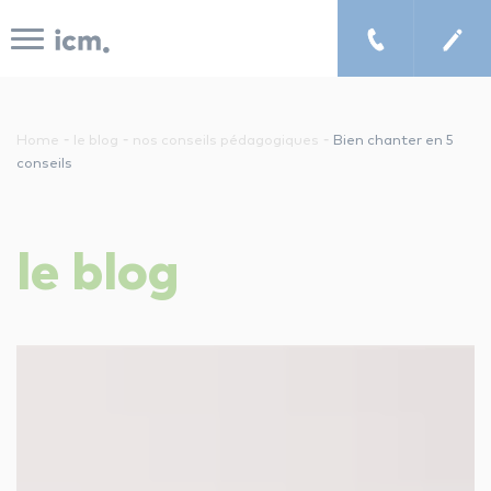
Panneau de gestion des cookies
-
-
-
Home
le blog
nos conseils pédagogiques
Bien chanter en 5
conseils
le concept icm
le
blog
cours de musique à domicile
chercher un enseignant
les tarifs