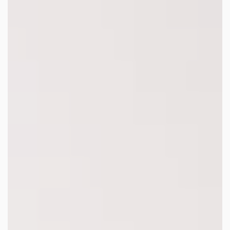
les autres activités d'icm
le blog
les métiers d’icm
offres d’emploi
contactez-nous !