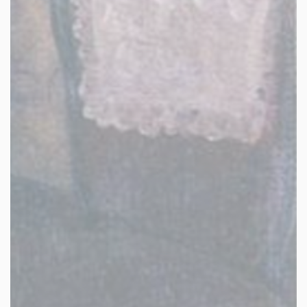
facebook
youtube
linkedin
instagram
whatsapp