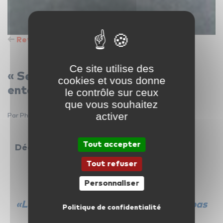
Retour à la liste des articles
Ce site utilise des
« Seuls les bons musiciens
cookies et vous donne
entendent ce qu’ils vont jouer »
le contrôle sur ceux
que vous souhaitez
activer
Par Philippe Barraud — 3 décembre 2015
Tout accepter
Découvrez l’auteur de cette citation…
Tout refuser
Personnaliser
«Les mauvais musiciens n’entendent pas
Politique de confidentialité
ce qu’ils jouent.