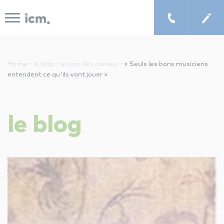
Panneau de gestion des cookies
-
-
-
Home
le blog
le coin des curieux
« Seuls les bons musiciens
entendent ce qu'ils vont jouer »
le concept icm
le
blog
cours de musique à domicile
chercher un enseignant
les tarifs