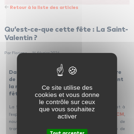
Retour à la liste des articles
Qu’est-ce-que cette fête : La Saint-
Valentin ?
Par Floriane — 14 février 2024
Dans cet article, plongeons dans l’histoire
de la Saint-Valentin et explorons comment
Ce site utilise des
la musique chez ICM peut enrichir cette
cookies et vous donne
fête spéciale.
le contrôle sur ceux
La Saint-Valentin est une journée dédiée à l’amour et à
que vous souhaitez
ICM
l’expression des sentiments les plus profonds. Chez
,
activer
nous croyons ainsi que la musique a le pouvoir de
transcender l’amour et de capturer l’essence même de
Tout accepter