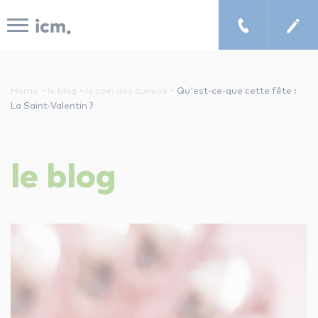
Panneau de gestion des cookies
-
-
-
Home
le blog
le coin des curieux
Qu'est-ce-que cette fête :
La Saint-Valentin ?
le concept icm
le
blog
cours de musique à domicile
chercher un enseignant
les tarifs