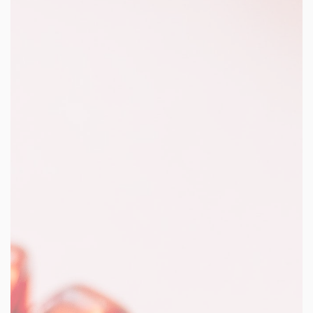
facebook
youtube
linkedin
instagram
whatsapp