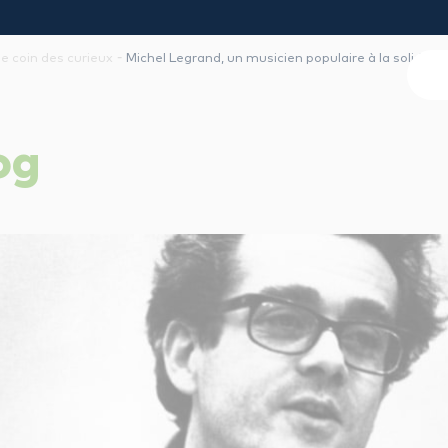
-
le coin des curieux
Michel Legrand, un musicien populaire à la solide f
og