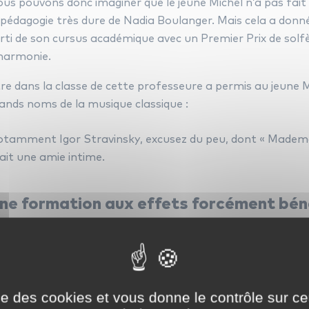
us pouvons donc imaginer que le jeune Michel n’a pas fait 
 pédagogie très dure de Nadia Boulanger. Mais cela a donné 
rti de son cursus académique avec un Premier Prix de solf
harmonie.
chel Legrand :
re dans la classe de cette professeure a permis au jeune 
ands noms de la musique classique :
tamment Igor Stravinsky, excusez du peu, dont « Mademoi
ait une amie intime.
ne formation aux effets forcément bén
r la suite
;
, il s’éloignera de la musique classique dans le sen
sique de film et surtout le jazz, genre pour lequel il se pa
oir assisté à un concert du trompettiste Dizzy Gillespie, ma
rmation musicale académique qu’il a reçue lui a beaucoup
ise des cookies et vous donne le contrôle sur 