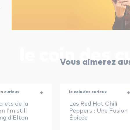
le coin des c
Vous aimerez au
es curieux
le coin des curieux
crets de la
Les Red Hot Chili
n I’m still
Peppers : Une Fusion
ng d’Elton
Épicée