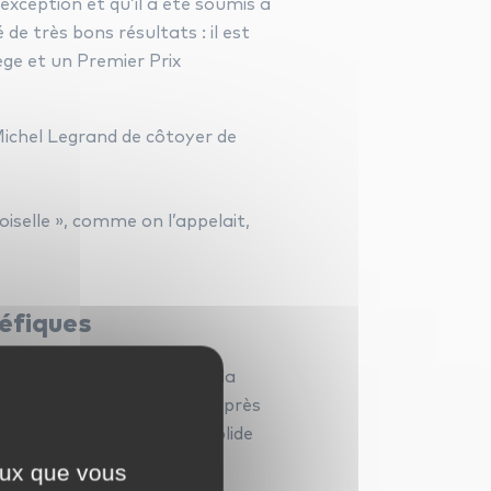
exception et qu’il a été soumis à
de très bons résultats : il est
ège et un Premier Prix
Michel Legrand de côtoyer de
selle », comme on l’appelait,
éfiques
s « strict » du terme, pour la
ssionne dès l’après-guerre après
is, à n’en pas douter, la solide
 apporté et a alimenté ses
ceux que vous