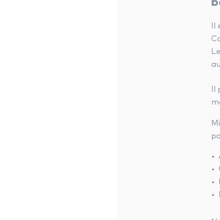
b
Il
Co
Le
au
Il
ma
Mi
Mi
pa