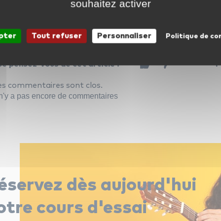
éations musicales, quel qu’ait été le genre de ces dernières 
souhaitez activer
compositeur de musique
apprentissage musical
pter
Tout refuser
Personnaliser
Politique de co
e pensez-vous de cet article ?
P
es commentaires sont clos.
 n'y a pas encore de commentaires
éservez dès aujourd'hui
otre cours d'essai