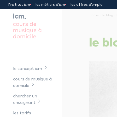
Panneau de gestion des cookies
l’institut icm
les métiers d’icm
les offres d’emploi
-
-
Home
le blog
le
bl
le concept icm
cours de musique à
domicile
chercher un
enseignant
les tarifs