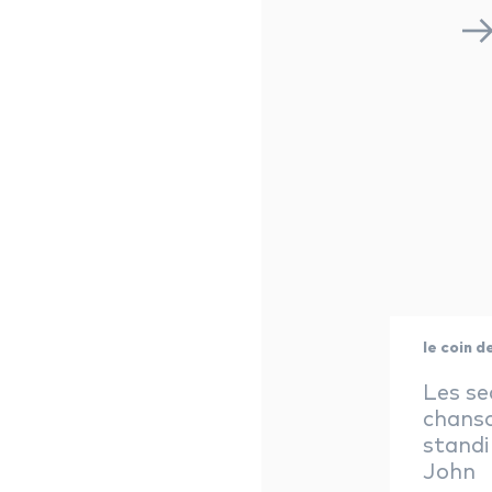
le coin d
Les se
chanso
standi
John