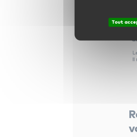
cr
Tout acce
Qu
L
Il
R
v