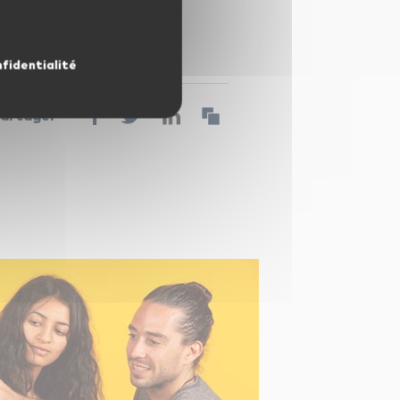
!
nfidentialité
artager