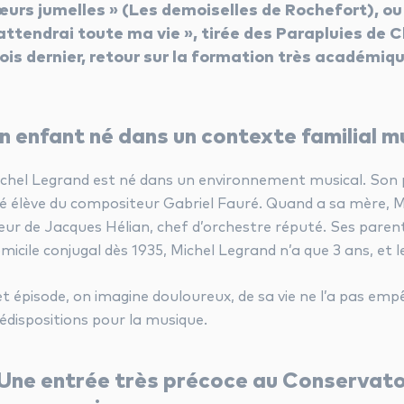
œurs jumelles » (Les demoiselles de Rochefort), ou
attendrai toute ma vie », tirée des Parapluies de C
ois dernier, retour sur la formation très académiq
n enfant né dans un contexte familial m
chel Legrand est né dans un environnement musical. Son
é élève du compositeur Gabriel Fauré. Quand a sa mère, Mar
ur de Jacques Hélian, chef d’orchestre réputé. Ses parents
micile conjugal dès 1935, Michel Legrand n’a que 3 ans, et
t épisode, on imagine douloureux, de sa vie ne l’a pas emp
édispositions pour la musique.
ne entrée très précoce au Conservatoir