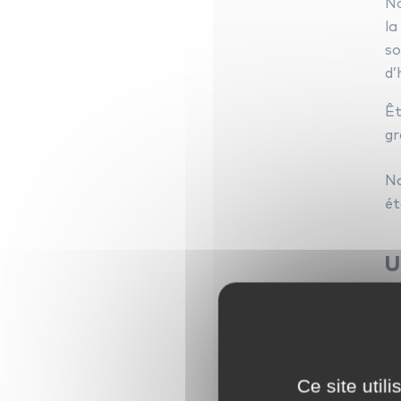
No
la
so
d’
Mi
Êt
gr
No
ét
U
Pa
mu
av
fo
Ce site util