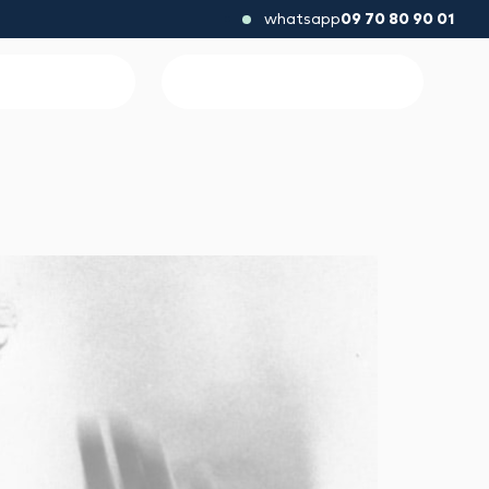
whatsapp
09 70 80 90 01
ormation classique