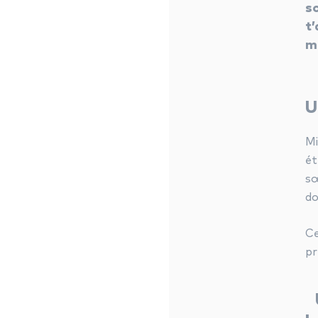
s
t’
m
U
Mi
ét
sœ
do
Ce
pr
U