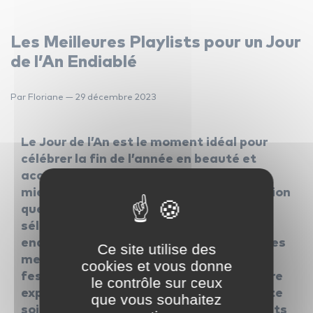
Les Meilleures Playlists pour un Jour
de l’An Endiablé
Par Floriane — 29 décembre 2023
Le Jour de l’An est le moment idéal pour
célébrer la fin de l’année en beauté et
accueillir la nouvelle avec joie. Quoi de
mieux pour accompagner cette célébration
que des playlists soigneusement
sélectionnées pour créer une ambiance
endiablée ? Dans cet article, découvrez les
Ce site utilise des
meilleures playlists pour un Jour de l’An
cookies et vous donne
festif et comment ICM peut enrichir votre
le contrôle sur ceux
expérience musicale tout au long de cette
que vous souhaitez
soirée mémorable. Les meilleures playlists