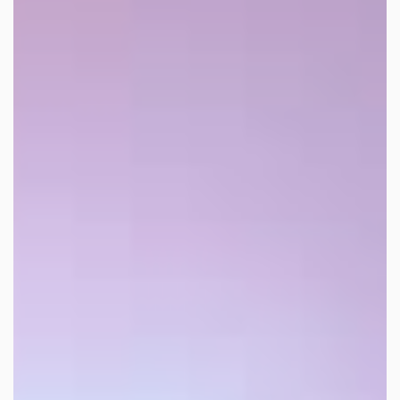
les autres activités d'icm
le blog
les métiers d’icm
offres d’emploi
contactez-nous !