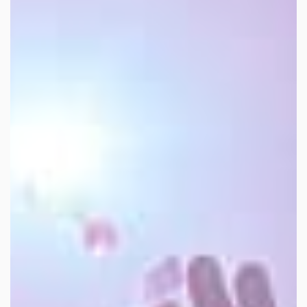
facebook
youtube
linkedin
instagram
whatsapp