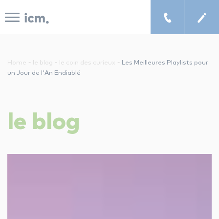
Panneau de gestion des cookies
-
-
-
Home
le blog
le coin des curieux
Les Meilleures Playlists pour
un Jour de l'An Endiablé
le concept icm
le
blog
cours de musique à domicile
chercher un enseignant
les tarifs