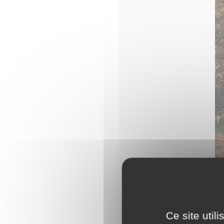
Ce site util
L