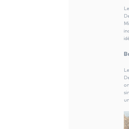
Le
De
Mi
in
id
B
Le
De
on
si
un