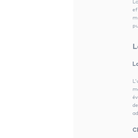
La
ef
mu
pu
L
L
L’
mé
év
de
ad
C