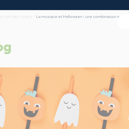
-
le coin des curieux
La musique et Halloween : une combinaison ench
og