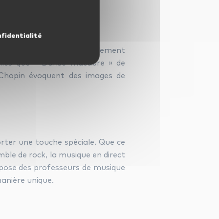
nfidentialité
usique classique peut également
elles que « Danse macabre » de
 Chopin évoquent des images de
rter une touche spéciale. Que ce
ble de rock, la musique en direct
opose des professeurs de musique
anière unique.