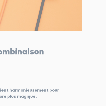
combinaison
rient harmonieusement pour
core plus magique.