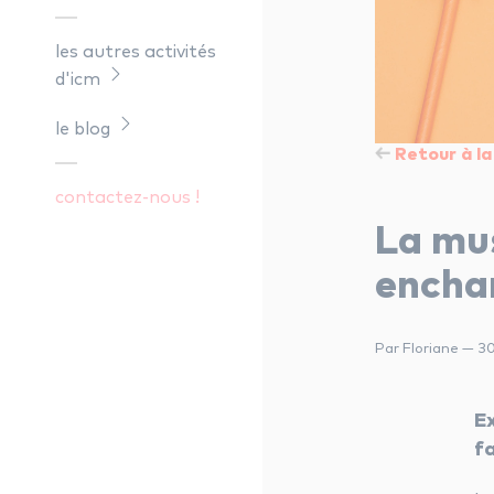
les autres activités
d'icm
le blog
Retour à la 
contactez-nous !
La mu
encha
Par Floriane — 3
E
f