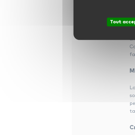
A
Tout acce
Po
cr
Ca
fa
M
Lo
so
pe
ta
C