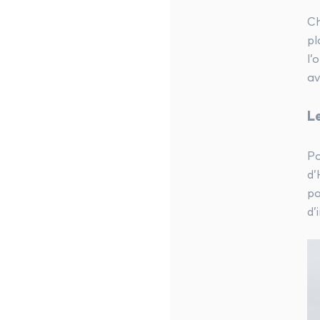
C
pl
l’
av
L
Po
d’
p
d’