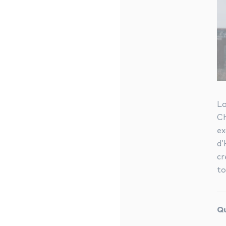
La
C
ex
d’
cr
to
Qu