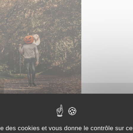
ise des cookies et vous donne le contrôle sur 
a musique complète l’ambiance