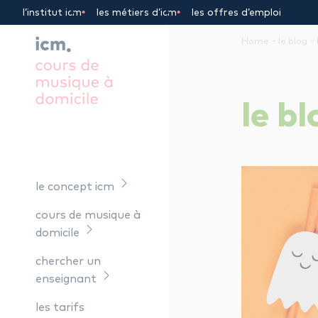
Panneau de gestion des cookies
l’institut icm
les métiers d’icm
les offres d’emploi
-
-
Home
le blog
le
bl
le concept icm
cours de musique à
domicile
chercher un
enseignant
les tarifs