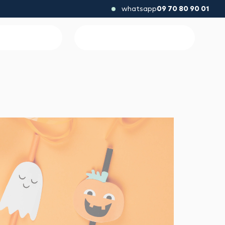
whatsapp
09 70 80 90 01
antée de magie