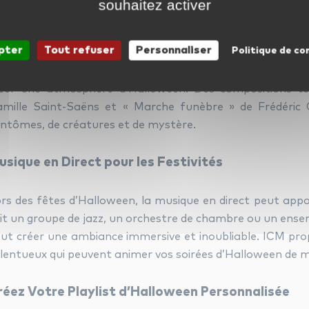
souhaitez activer
mbiance Fantomatique
pter
Tout refuser
Personnaliser
Politique de co
ur ceux qui préfèrent une ambiance plus subtile, la m
éer une atmosphère d’Halloween. Des compositions t
mille Saint-Saëns et « Marche funèbre » de Frédéric
ntômes, de créatures et de mystère.
usique en Direct pour les Festivités
rs des fêtes d’Halloween, la musique en direct peut appo
it un groupe de jazz, un orchestre de chambre ou un ensem
ut créer une ambiance immersive et inoubliable. ICM pr
lentueux qui peuvent animer vos soirées d’Halloween de m
réez Votre Playlist d’Halloween Personnalisée