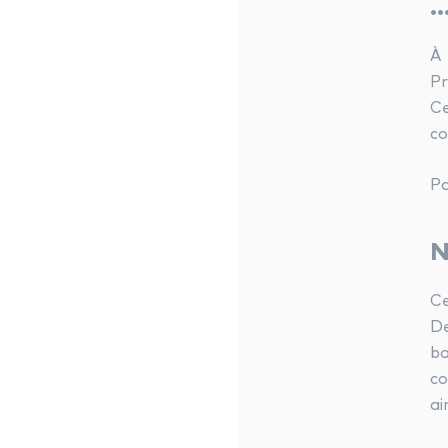
…
À 
Pr
Ce
co
Pa
N
Ce
D
ba
co
ai