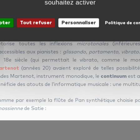
souhaitez activer
°9 : Le continuum à touches
s au point au cours des années 90 par Lippold Hake
pter
Tout refuser
Personnaliser
Politique de co
volutionne le jeu sur clavier ! En effet, comme son nom 
finité de notes, y compris «entre les touches», à l’instar
torise toutes les inflexions
microtonales
(inférieure
accessibles aux pianistes :
glissando, portamento, vibrato
 18e siècle (qui permettait le vibrato, comme le m
artenot
(années 20) avaient exploré de telles possibilit
des Martenot, instrument monodique, le
continuum
est a
néficie des atouts de l’informatique musicale : une multit
mme par exemple la flûte de Pan synthétique choisie pa
nossienne
de Satie :