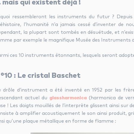
 mais qui existent déjà !
quoi ressembleront les instruments du futur ? Depuis l
éhistoire, l’humanité n’a jamais cessé d’inventer de n
pendant, la plupart sont tombés en désuétude, et n’exi
mme par exemple le magnifique Musée des Instruments de
rmi ces 10 instruments étonnants, lesquels seront adoptés 
°10 : Le cristal Baschet
 drôle d’instrument a été inventé en 1952 par les frèr
escendant actuel du
glassharmonica
(harmonica de verre
se ! Les doigts mouillés de l’interprète glissent ainsi sur d
nsiste à amplifier acoustiquement le son ainsi produit, gr
nsi qu’une plaque métallique en forme de flamme :