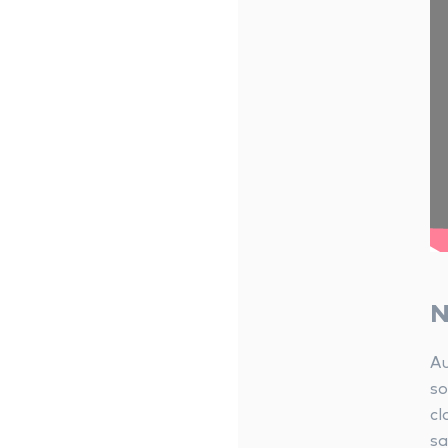
N
Au
so
cl
sa