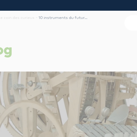
-
le coin des curieux
10 instruments du futur…
og