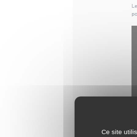
L
pa
Ce site util