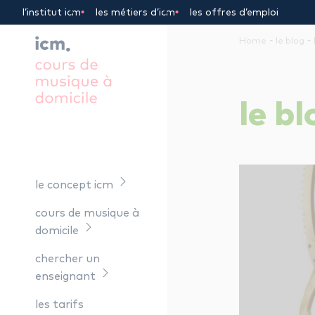
Panneau de gestion des cookies
l’institut icm
les métiers d’icm
les offres d’emploi
-
-
Home
le blog
le
bl
le concept icm
cours de musique à
domicile
chercher un
enseignant
les tarifs