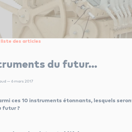
liste des articles
struments du futur…
raud — 6 mars 2017
armi ces 10 instruments étonnants, lesquels seron
 futur ?