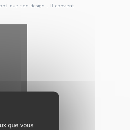
nant que son design… Il convient
ceux que vous