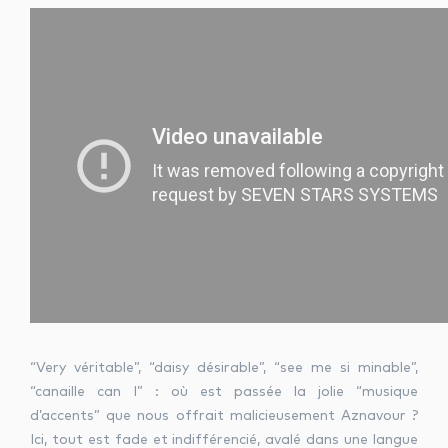
“Very véritable”, “daisy désirable”, “see me si minable”,
“canaille can I” : où est passée la jolie “musique
d’accents” que nous offrait malicieusement Aznavour ?
Ici, tout est fade et indifférencié, avalé dans une langue