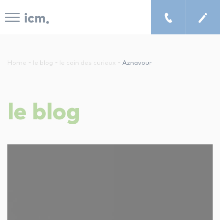
Panneau de gestion des cookies
-
-
-
Home
le blog
le coin des curieux
Aznavour
le concept icm
le
blog
cours de musique à domicile
chercher un enseignant
les tarifs