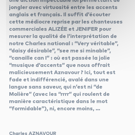
une diction impeccable lui permettant de
jongler avec virtuosité entre les accents
anglais et français. Il suffit d’écouter
cette médiocre reprise par les chanteuses
commerciales ALIZÉE et JENIFER pour
mesurer la qualité de l’interprétation de
notre Charles national : “Very véritable”,
“daisy désirable”, “see me si minable”,
“canaille can I” : où est passée la jolie
“musique d’accents” que nous offrait
malicieusement Aznavour ? Ici, tout est
fade et indifférencié, avalé dans une
langue sans saveur, qui n’est ni “de
Molière” (avec les “rrrr” qui roulent de
manière caractéristique dans le mot
“formidable”), ni, encore moins, …
Charles AZNAVOUR