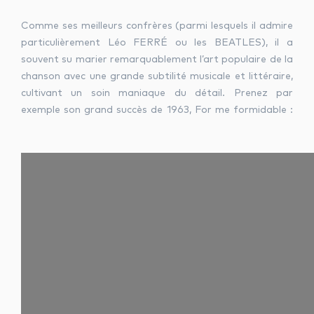
Comme ses meilleurs confrères (parmi lesquels il admire
particulièrement Léo FERRÉ ou les BEATLES), il a
souvent su marier remarquablement l’art populaire de la
chanson avec une grande subtilité musicale et littéraire,
cultivant un soin maniaque du détail. Prenez par
exemple son grand succès de 1963, For me formidable :
charles aznavour