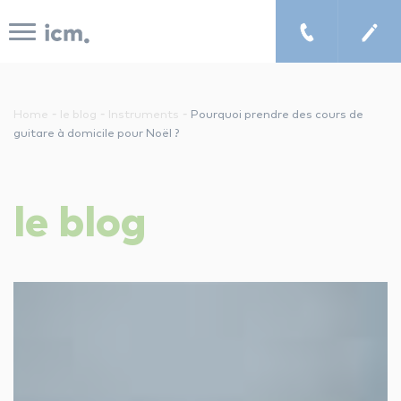
Panneau de gestion des cookies
-
-
-
Home
le blog
Instruments
Pourquoi prendre des cours de
guitare à domicile pour Noël ?
le concept icm
le
blog
cours de musique à domicile
chercher un enseignant
les tarifs