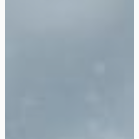
les autres activités d'icm
le blog
les métiers d’icm
offres d’emploi
contactez-nous !