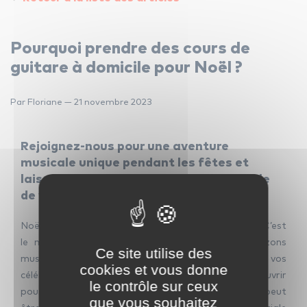
Pourquoi prendre des cours de
guitare à domicile pour Noël ?
Par Floriane — 21 novembre 2023
Rejoignez-nous pour une aventure
musicale unique pendant les fêtes et
laissez la guitare devenir la voix spéciale
de votre célébration.
Noël est une période où la magie résonne dans l’air. C’est
le moment idéal pour explorer de nouveaux horizons
Ce site utilise des
musicaux et ajouter une dimension festive à vos
cookies et vous donne
célébrations. Chez ICM, nous vous invitons à découvrir
le contrôle sur ceux
pourquoi prendre des cours de guitare à domicile peut
que vous souhaitez