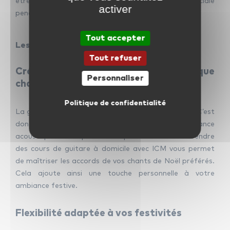
être la clé pour créer une ambiance musicale spéciale
activer
pendant la saison des fêtes.
Tout accepter
Les cours de guitare à domicile pour Noël
Tout refuser
Créer une ambiance acoustique
Personnaliser
chaleureuse
Politique de confidentialité
La guitare produit un son chaleureux et polyvalent. C’est
donc l’instrument parfait pour créer une ambiance
acoustique intime pendant la période de Noël. Prendre
des cours de guitare à domicile avec ICM vous permet
de maîtriser les accords de vos chants de Noël préférés.
Cela ajoute ainsi une touche personnelle à votre
ambiance festive.
Flexibilité adaptée à vos festivités