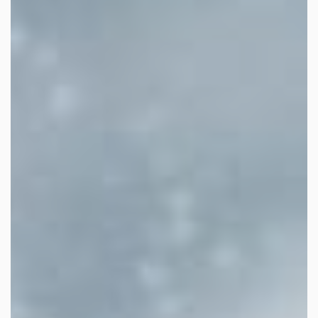
facebook
youtube
linkedin
instagram
whatsapp