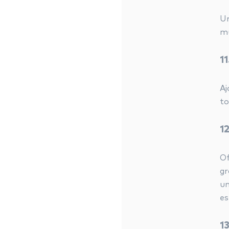
Un
mu
1
Aj
to
1
Of
gr
un
es
1