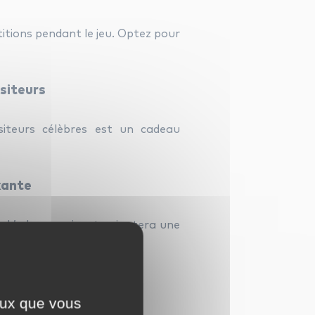
rtitions pendant le jeu. Optez pour
ositeurs
siteurs célèbres est un cadeau
xante
 L’odeur apaisante ajoutera une
ceux que vous