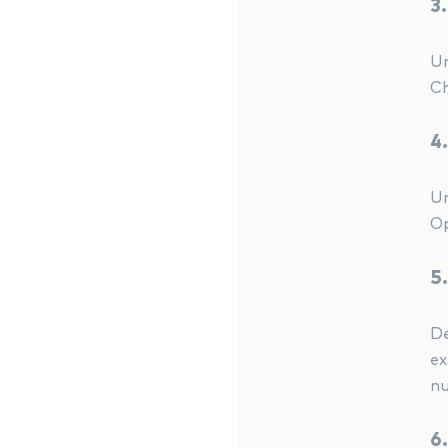
3
Un
Ch
4
Un
Op
5
De
ex
nu
6