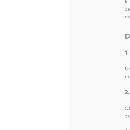
le
de
av
D
1
Un
un
2
Of
au