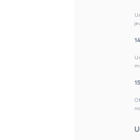
Un
je
1
Un
mu
1
Of
no
U