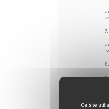
Un
un
7.
Un
in
8
Cr
di
Ce site util