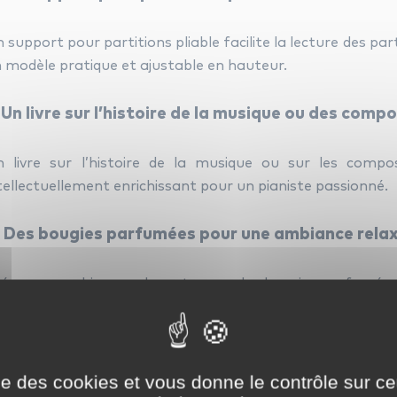
 support pour partitions pliable facilite la lecture des pa
 modèle pratique et ajustable en hauteur.
 Un livre sur l’histoire de la musique ou des comp
 livre sur l’histoire de la musique ou sur les compo
tellectuellement enrichissant pour un pianiste passionné.
. Des bougies parfumées pour une ambiance rela
éez une ambiance relaxante avec des bougies parfumées.
mension sensorielle à sa pratique musicale.
ise des cookies et vous donne le contrôle sur 