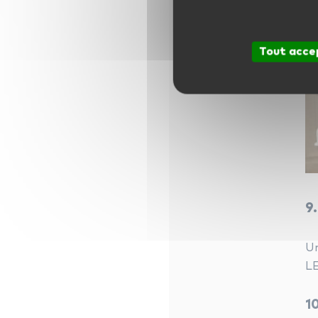
Tout acce
9
Un
LE
1