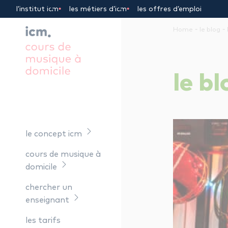
Panneau de gestion des cookies
l’institut icm
les métiers d’icm
les offres d’emploi
-
-
Home
le blog
le
bl
le concept icm
cours de musique à
domicile
chercher un
enseignant
les tarifs