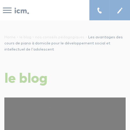
Panneau de gestion des cookies
-
-
-
Home
le blog
nos conseils pédagogiques
Les avantages des
cours de piano à domicile pour le développement social et
intellectuel de l'adolescent
le concept icm
cours de musique à domicile
le
blog
chercher un enseignant
les tarifs