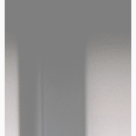
facebook
youtube
linkedin
instagram
whatsapp