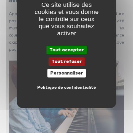
avec icm pour vous ou vos enfants.
Ce site utilise des
cookies et vous donne
Apprendre à jouer du piano est une aventure
le contrôle sur ceux
passionnante qui ouvre les portes de la créativité
que vous souhaitez
musicale. Chez icm, nous sommes convaincus que les
activer
cours de piano à domicile offrent une expérience
d’apprentissage exceptionnelle. Alors, on vous explique
pourquoi.
Tout accepter
Tout refuser
Personnaliser
Politique de confidentialité