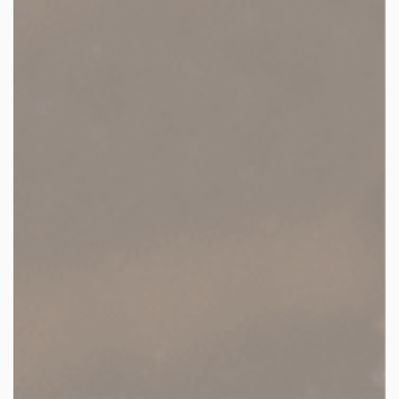
facebook
youtube
linkedin
instagram
whatsapp