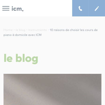
Panneau de gestion des cookies
-
-
-
Home
le blog
Instruments
10 raisons de choisir les cours de
piano à domicile avec ICM
le concept icm
le
blog
cours de musique à domicile
chercher un enseignant
les tarifs