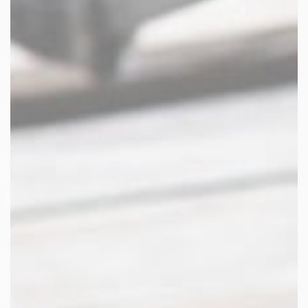
les autres activités d'icm
le blog
les métiers d’icm
offres d’emploi
contactez-nous !