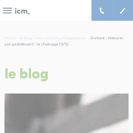
Panneau de gestion des cookies
-
-
-
Home
le blog
nos conseils pédagogiques
Guitare : élaborer
son pedalboard - le chaînage (3/3)
le concept icm
le
blog
cours de musique à domicile
chercher un enseignant
les tarifs