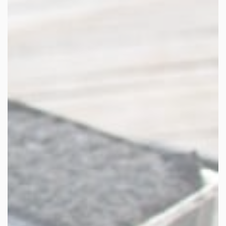
facebook
youtube
linkedin
instagram
whatsapp