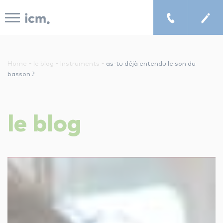
Panneau de gestion des cookies
-
-
-
Home
le blog
Instruments
as-tu déjà entendu le son du
basson ?
le concept icm
le
blog
cours de musique à domicile
chercher un enseignant
les tarifs