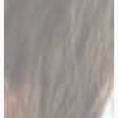
facebook
youtube
linkedin
instagram
whatsapp