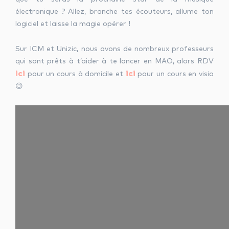
électronique ? Allez, branche tes écouteurs, allume ton
logiciel et laisse la magie opérer !
Sur ICM et Unizic, nous avons de nombreux professeurs
qui sont prêts à t’aider à te lancer en MAO, alors RDV
ici
ici
pour un cours à domicile et
pour un cours en visio
😉