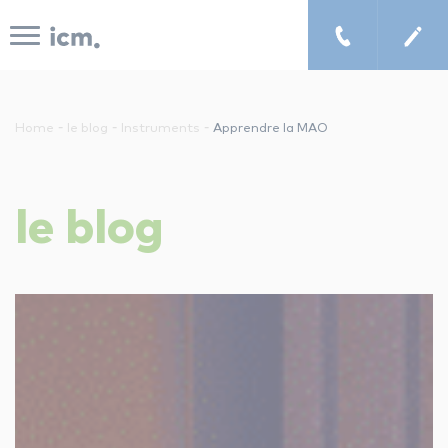
Panneau de gestion des cookies
-
-
-
Home
le blog
Instruments
Apprendre la MAO
le concept icm
le
blog
cours de musique à domicile
chercher un enseignant
les tarifs