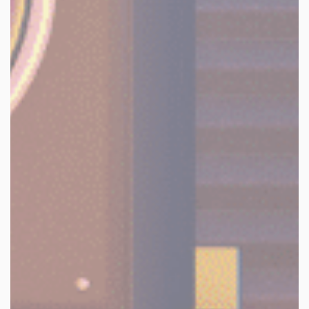
facebook
youtube
linkedin
instagram
whatsapp