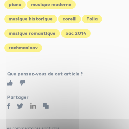
piano
musique moderne
musique historique
corelli
Folia
musique romantique
bac 2014
rachmaninov
Que pensez-vous de cet article ?
Partager
Les commentaires sont clos.