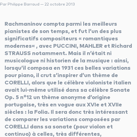
Par Philippe Barraud — 22 octobre 2013
les autres activités d'icm
Rachmaninov compta parmi les meilleurs
le blog
pianistes de son temps, et fut l’un des plus
significatifs compositeurs « romantiques
modernes« , avec PUCCINI, MAHLER et Richard
STRAUSS notamment. Mais il n’était ni
les métiers d’icm
musicologue ni historien de la musique : ainsi,
lorsqu’il composa en 1931 ces belles variations
offres d’emploi
pour piano, il crut s’inspirer d’un thème de
CORELLI, alors que le célèbre violoniste italien
contactez-nous !
avait lui-même utilisé dans sa célèbre Sonate
Op. 5 n°12 un thème anonyme d’origine
portugaise, très en vogue aux XVIe et XVIIe
siècles : la Folia. Il sera donc très intéressant
de comparer les variations composées par
CORELLI dans sa sonate (pour violon et
continuo) à celles, très différentes,