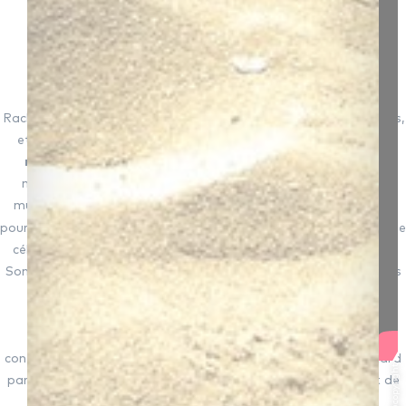
Rachmaninov compta parmi les meilleurs pianistes de son temps,
et fut l'un des plus significatifs compositeurs "
romantiques
modernes
", avec PUCCINI, MAHLER et Richard STRAUSS
notamment. Mais il n'était ni musicologue ni historien de la
musique : ainsi, lorsqu'il composa en 1931 ces belles variations
piano
pour
, il crut s'inspirer d'un thème de CORELLI, alors que le
célèbre violoniste italien avait lui-même utilisé dans sa célèbre
Sonate Op. 5 n°12 un
thème anonyme
d'origine portugaise, très
en vogue aux XVIe et XVIIe siècles : la
Folia
.
Il sera donc très intéressant de comparer les variations
composées par CORELLI dans sa sonate (pour violon et
continuo) à celles, très différentes, composées 231 ans plus tard
@copyright
par RACHMANINOV pour piano. Voici une vidéo permettant de
les écouter en entier, avec la partition qui défile.