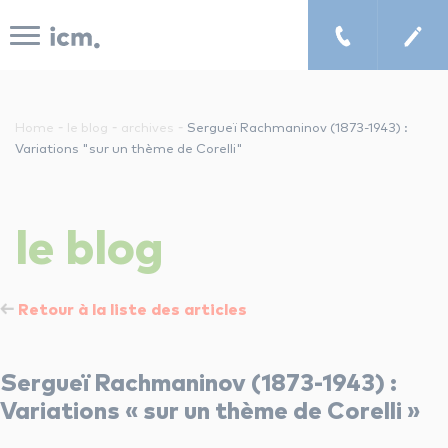
Panneau de gestion des cookies
-
-
-
Home
le blog
archives
Sergueï Rachmaninov (1873-1943) :
Variations "sur un thème de Corelli"
le concept icm
le
blog
cours de musique à domicile
Retour à la liste des articles
chercher un enseignant
Sergueï Rachmaninov (1873-1943) :
les tarifs
Variations « sur un thème de Corelli »