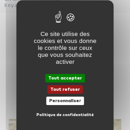
Il n'y a pas encore de commentaires
Ce site utilise des
archives
cookies et vous donne
le contrôle sur ceux
Vous aimerez aussi
que vous souhaitez
activer
Tout accepter
archives
Tout refuser
Les cours d’été chez ICM !
Personnaliser
Politique de confidentialité
admin — 4 juillet 2018