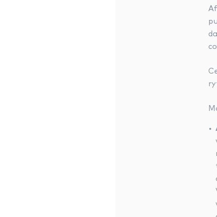
Af
pu
da
co
Ce
r
Ma