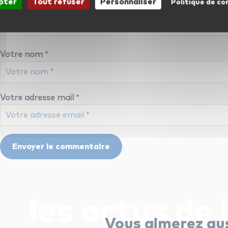
pter
Tout refuser
Personnaliser
Politique de co
Votre nom
*
Votre adresse mail
*
les actus de 
Vous aimerez au