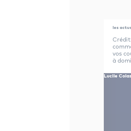
les actus
Crédit
comme
vos co
à domi
Lucile Col