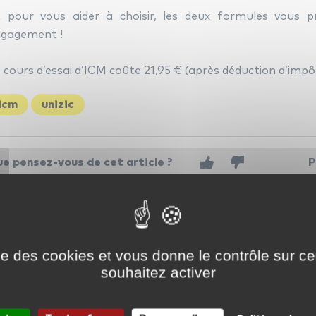
 pour vous aider à choisir, les deux formules vous p
gagement !
 cours d’essai d’ICM coûte 21,95 € (après déduction d’impôt)
icm
unizic
e pensez-vous de cet article ?
P
 n'y a pas encore de commentaires
aisser un commentaire
Votre adresse e-mail ne sera pas publiée.
Les champs obligatoires s
ise des cookies et vous donne le contrôle sur 
Faites-nous savoir ce que vous avez à dire :
souhaitez activer