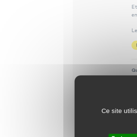
Et
en
Le
Qu
Il
L
Ce site util