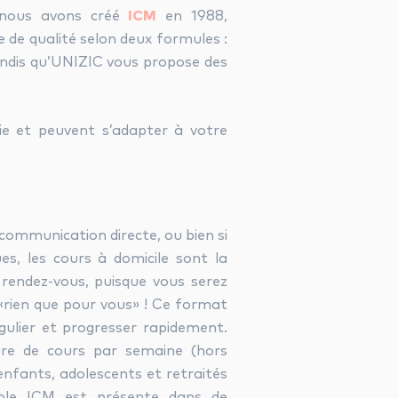
, nous avons créé
ICM
en 1988,
 de qualité selon deux formules :
andis qu’UNIZIC vous propose des
ie et peuvent s’adapter à votre
 communication directe, ou bien si
ues, les cours à domicile sont la
 rendez-vous, puisque vous serez
 «rien que pour vous» ! Ce format
gulier et progresser rapidement.
re de cours par semaine (hors
enfants, adolescents et retraités
cole ICM est présente dans de