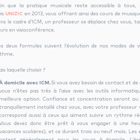
in que la pratique musicale reste accessible à tous
is
UNIZIC
en 2013, vous offrant ainsi des cours de musique
ns le cadre d’ICM, un professeur se déplace chez vous, t
urs en visioconférence.
s deux formules suivent l’évolution de nos modes de v
ythme.
is laquelle choisir ?
À domicile avec ICM.
Si vous avez besoin de contact et de
vous n’êtes pas très à l’aise avec les outils informatiq
meilleure option. Confiance et concentration seront au
tranquillement installé chez vous, avec votre professeur
correspond aussi à ceux qui aiment suivre un rythme ré
Vous devez donc être prêt à vous engager à une heu
vacances scolaires), et ce durant trois ou neuf mois. Les 
optent généralement pour les cours à domicile. L’é