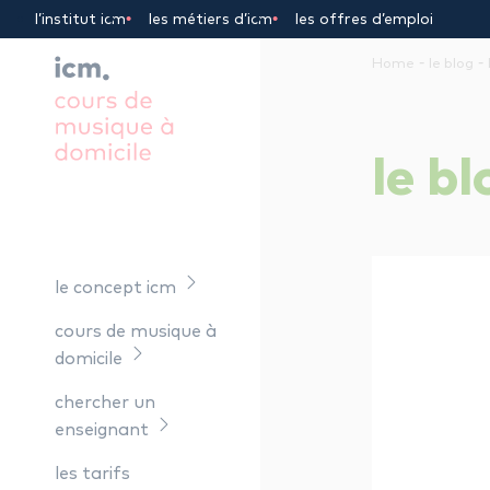
Panneau de gestion des cookies
l’institut icm
les métiers d’icm
les offres d’emploi
-
-
Home
le blog
le
bl
le concept icm
cours de musique à
domicile
chercher un
enseignant
les tarifs