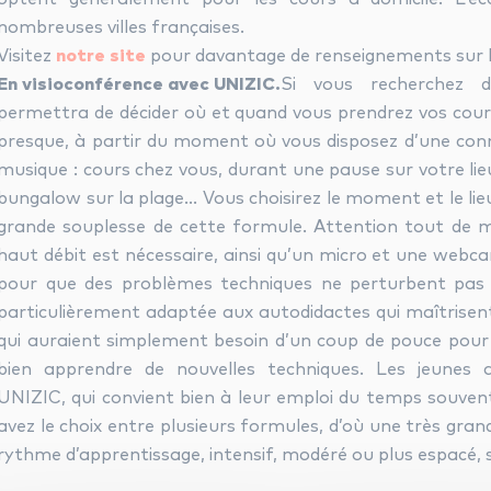
nombreuses villes françaises.
Visitez
notre site
pour davantage de renseignements sur le
En visioconférence avec UNIZIC.
Si vous recherchez d
permettra de décider où et quand vous prendrez vos cours
presque, à partir du moment où vous disposez d’une con
musique : cours chez vous, durant une pause sur votre li
bungalow sur la plage… Vous choisirez le moment et le lieu
grande souplesse de cette formule. Attention tout de 
haut débit est nécessaire, ainsi qu’un micro et une webc
pour que des problèmes techniques ne perturbent pas 
particulièrement adaptée aux autodidactes qui maîtrisent
qui auraient simplement besoin d’un coup de pouce pour 
bien apprendre de nouvelles techniques. Les jeunes 
UNIZIC, qui convient bien à leur emploi du temps souven
avez le choix entre plusieurs formules, d’où une très gra
rythme d’apprentissage, intensif, modéré ou plus espacé,