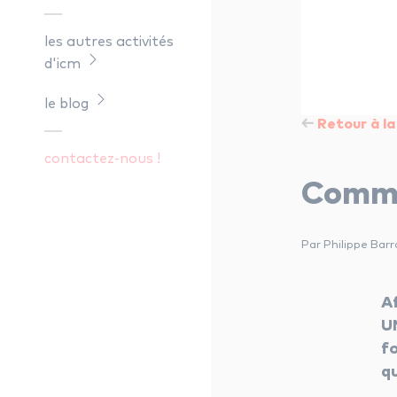
les autres activités
d'icm
le blog
Retour à la 
contactez-nous !
Commen
Par Philippe Barr
A
U
f
q