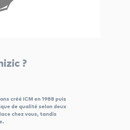
izic ?
vons créé ICM en 1988 puis
ique de qualité selon deux
lace chez vous, tandis
e.