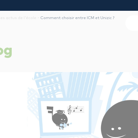
-
les actus de l'école
Comment choisir entre ICM et Unizic ?
og