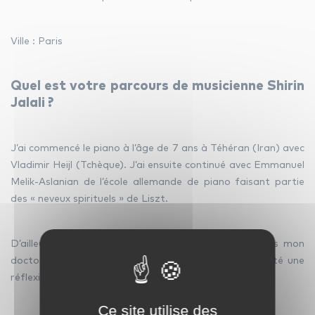
Ville : Paris
facebook
youtube
linkedin
Quel est votre parcours de musicienne Shirin
instagram
whatsapp
Jalali ?
J’ai commencé le piano à l’âge de 7 ans à Téhéran (Iran) avec
Vladimir Heijl (Tchèque). J’ai ensuite continué avec Emmanuel
Melik-Aslanian de l’école allemande de piano faisant partie
des « neveux spirituels » de Liszt.
D’ailleurs, mon DEA en sciences de l’éducation et puis mon
doctorat en sociologie à EHESS à Paris m’ont apporté une
réflexion plus vaste sur l’humain.
Ce site utilise des