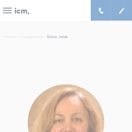
Panneau de gestion des cookies
-
-
Home
enseignants
Shirin Jalali
le concept icm
cours de musique à domicile
chercher un enseignant
les tarifs