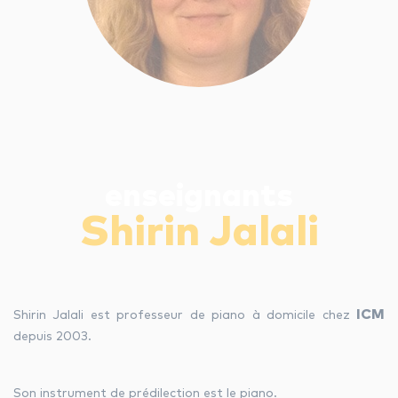
les autres activités d'icm
le blog
les métiers d’icm
enseignants
offres d’emploi
Shirin Jalali
contactez-nous !
ICM
Shirin Jalali est professeur de piano à domicile chez
depuis 2003.
Son instrument de prédilection est le piano.