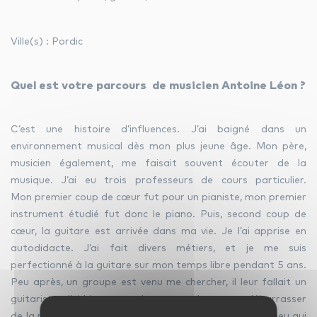
Ville(s) : Pordic
facebook
youtube
linkedin
Quel est votre parcours de musicien Antoine Léon ?
instagram
whatsapp
C’est une histoire d’influences. J’ai baigné dans un
environnement musical dès mon plus jeune âge. Mon père,
musicien également, me faisait souvent écouter de la
musique. J’ai eu trois professeurs de cours particulier.
Mon premier coup de cœur fut pour un pianiste, mon premier
instrument étudié fut donc le piano. Puis, second coup de
cœur, la guitare est arrivée dans ma vie. Je l’ai apprise en
autodidacte. J’ai fait divers métiers, et je me suis
perfectionné à la guitare sur mon temps libre pendant 5 ans.
Peu après, un groupe est venu me chercher, il leur fallait un
guitariste. J’ai bien vu que je ne pouvais pas me débarrasser
de la musique comme ça. J’adore travailler dans ce milieu qui