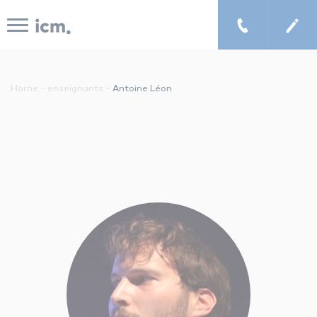
Panneau de gestion des cookies
-
-
Home
enseignants
Antoine Léon
le concept icm
cours de musique à domicile
chercher un enseignant
les tarifs