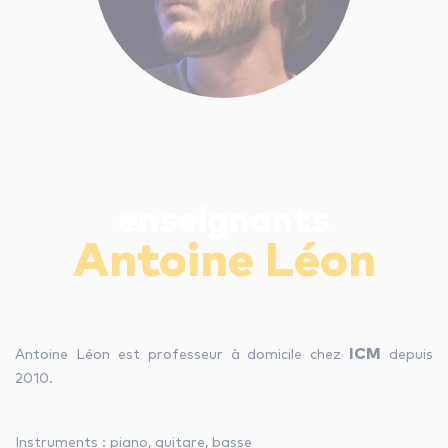
les autres activités d'icm
le blog
les métiers d’icm
enseignants
offres d’emploi
Antoine Léon
contactez-nous !
ICM
Antoine Léon est professeur à domicile chez
depuis
2010.
Instruments : piano, guitare, basse