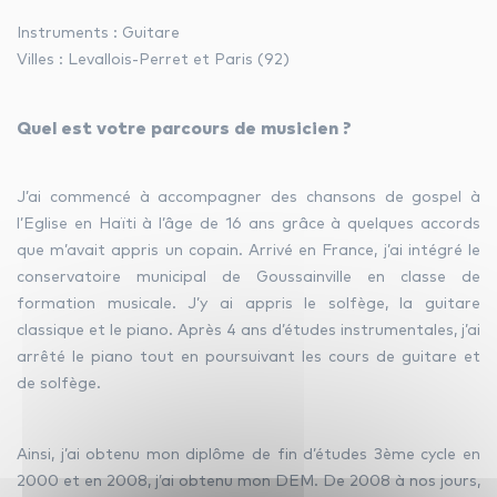
Instruments : Guitare
Villes : Levallois-Perret et Paris (92)
facebook
youtube
linkedin
Quel est votre parcours de musicien ?
instagram
whatsapp
J’ai commencé à accompagner des chansons de gospel à
l’Eglise en Haïti à l’âge de 16 ans grâce à quelques accords
que m’avait appris un copain. Arrivé en France, j’ai intégré le
conservatoire municipal de Goussainville en classe de
formation musicale. J’y ai appris le solfège, la guitare
classique et le piano. Après 4 ans d’études instrumentales, j’ai
arrêté le piano tout en poursuivant les cours de guitare et
de solfège.
Ainsi, j’ai obtenu mon diplôme de fin d’études 3ème cycle en
2000 et en 2008, j’ai obtenu mon DEM. De 2008 à nos jours,