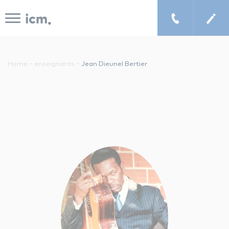
Panneau de gestion des cookies
-
-
Home
enseignants
Jean Dieunel Bertier
le concept icm
cours de musique à domicile
chercher un enseignant
les tarifs