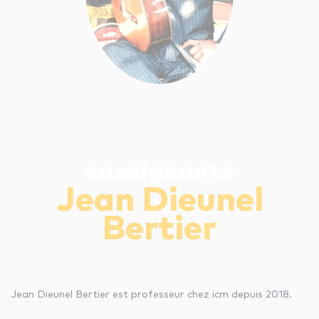
les autres activités d'icm
le blog
les métiers d’icm
enseignants
offres d’emploi
Jean Dieunel
contactez-nous !
Bertier
Jean Dieunel Bertier est professeur chez icm depuis 2018.