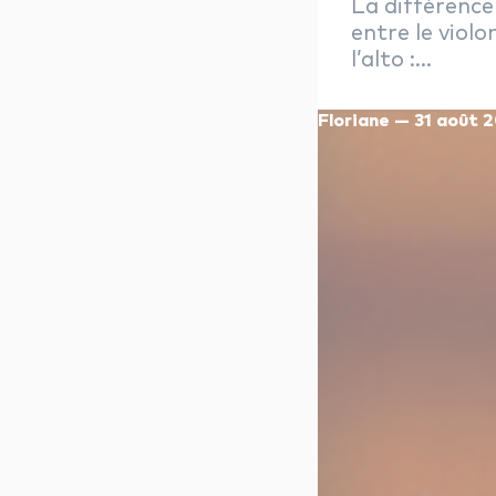
La différence
entre le violo
l’alto :...
Floriane — 31 août 