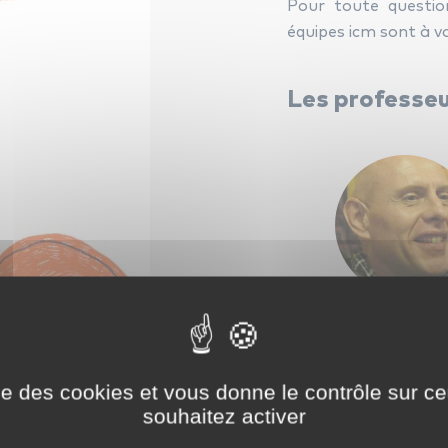
Pour toute question
équipes icm sont à v
Les professeu
Franck Demat
ise des cookies et vous donne le contrôle sur 
tous les cours
souhaitez activer