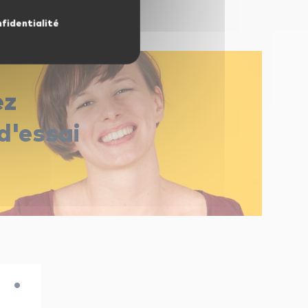
nfidentialité
ez
d'essai