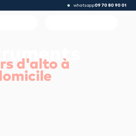
whatsapp
09 70 80 90 01
to
truments
rs d'alto à
domicile