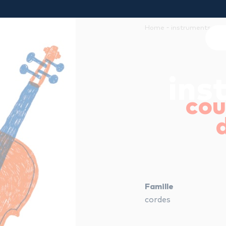
-
-
Home
instruments
al
ins
cou
Famille
cordes