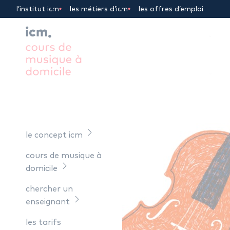
Panneau de gestion des cookies
l’institut icm
les métiers d’icm
les offres d’emploi
le concept icm
cours de musique à
domicile
chercher un
enseignant
les tarifs