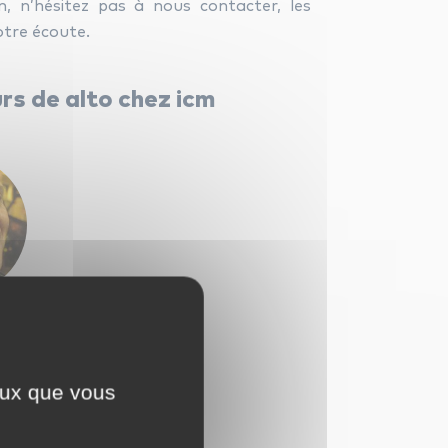
, n’hésitez pas à nous contacter, les
otre écoute.
rs de alto chez icm
teis
ceux que vous