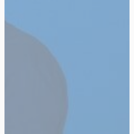
facebook
youtube
linkedin
instagram
whatsapp