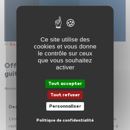
Ce site utilise des
Retour à la liste des offres d’emploi
cookies et vous donne
le contrôle sur ceux
que vous souhaitez
Offre d'emploi de professeur de
activer
guitare à domicile
Tout accepter
Annonce publiée le 14 juillet 2025
Tout refuser
Personnaliser
Description du poste
L’institut de culture musicale icm est actuellement à la
Politique de confidentialité
professeur de guitare à domicile
recherche d’un
à