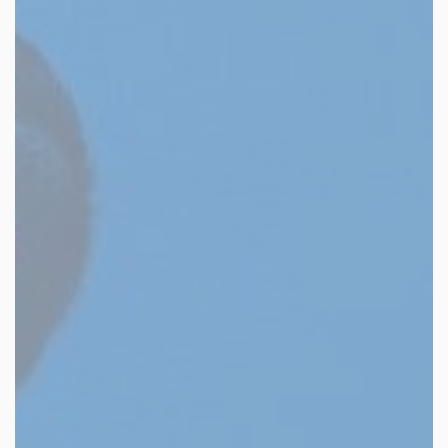
les autres activités d'icm
le blog
les métiers d’icm
offres d’emploi
contactez-nous !