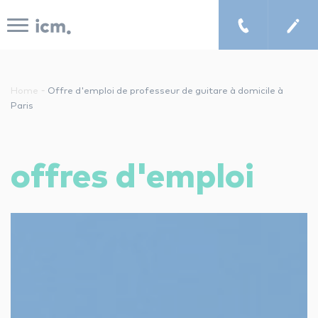
Panneau de gestion des cookies
-
Home
Offre d'emploi de professeur de guitare à domicile à
Paris
le concept icm
offres d'emploi
cours de musique à domicile
chercher un enseignant
les tarifs